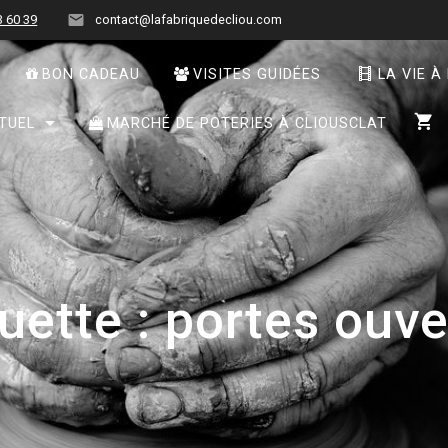
3 60 39
contact@lafabriquedecliou.com
BON CADEAU
VISITES GUIDÉES
LA VIE À
TUEL
MARCHÉ DE POTERIES À CLIOUSCLAT
uette :
portes ouve