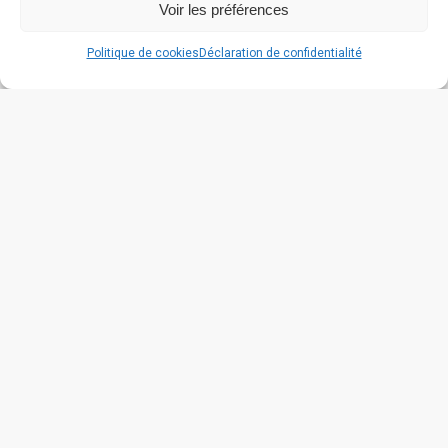
Voir les préférences
Politique de cookies
Déclaration de confidentialité
664 grande rue
26270 Cliousclat
contact@lafabriquedecliou.com
Mentions légales
Politique de cookies (UE)