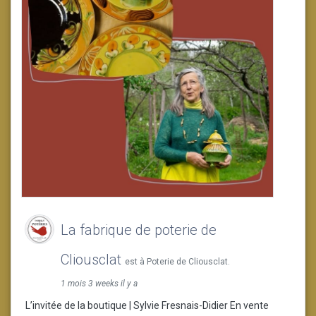
La fabrique de poterie de
Cliousclat
est à Poterie de Cliousclat.
1 mois 3 weeks il y a
L’invitée de la boutique | Sylvie Fresnais-Didier En vente