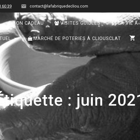
3 60 39
contact@lafabriquedecliou.com
BON CADEAU
VISITES GUIDÉES
LA VIE À
TUEL
MARCHÉ DE POTERIES À CLIOUSCLAT
Étiquette :
juin 202