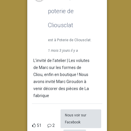
poterie de
Cliousclat
est à Poterie de Cliousclat.
1 mois 3 jours il y a
L’invité de l’atelier | Les volutes
de Marc sur les formes de
Cliou, enfin en boutique ! Nous
avons invité Marc Giroudon à
venir décorer des pièces de La
fabrique
Nous voir sur
Facebook
51
2