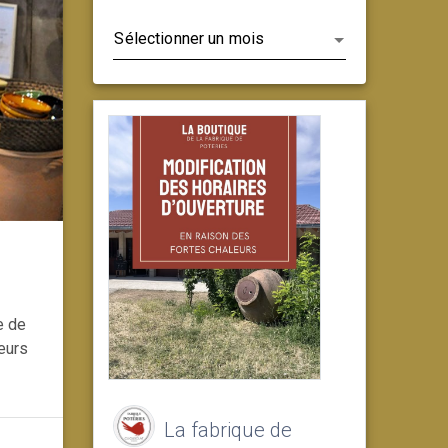
Archives
e de
teurs
La fabrique de