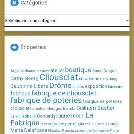
Catégories
Catégories
Étiquettes
boutique
atelier
artisanat
Argile
Bruno Drogue
assiette
Cliousclat
Cathy Georg
céramique
Dany Jung
Drôme
Dauphiné Libéré
exposition
enclos
fabrication
fabrique de cliousclat
fabrique
fabrique de poteries
fabrqiue de poteries
Guilhem Bastier
cliousclat
Georges Berrebi
formation
La
jeanne morin
Isabelle Gontard
gérant
Fabrique
le mot
malen perret
Marché du Coin de Noël
Marie Delafosse
Nicolas Roscia
Pierre
ouverture
Patrimoine