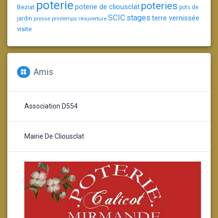
poterie
poteries
poterie de cliousclat
Beziat
pots de
SCIC
stages
terre vernissée
jardin
presse
printemps
réouverture
visite
Amis
Association D554
Mairie De Cliousclat