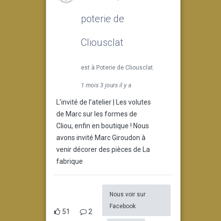
poterie de
Cliousclat
est à Poterie de Cliousclat.
1 mois 3 jours il y a
L’invité de l’atelier | Les volutes
de Marc sur les formes de
Cliou, enfin en boutique ! Nous
avons invité Marc Giroudon à
venir décorer des pièces de La
fabrique
Nous voir sur
Facebook
51
2