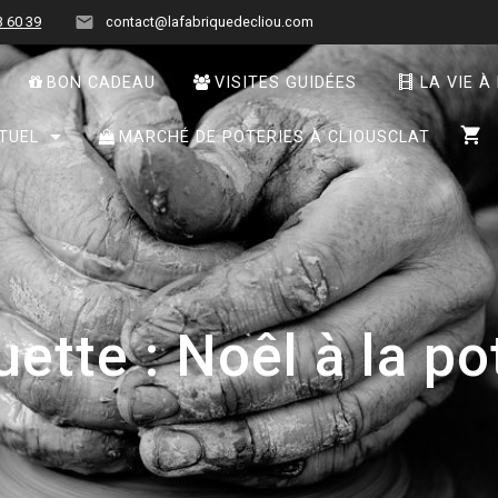
3 60 39
contact@lafabriquedecliou.com
BON CADEAU
VISITES GUIDÉES
LA VIE À
TUEL
MARCHÉ DE POTERIES À CLIOUSCLAT
uette :
Noêl à la po