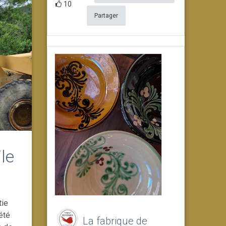
10
Partager
ile
tie
iété
La fabrique de