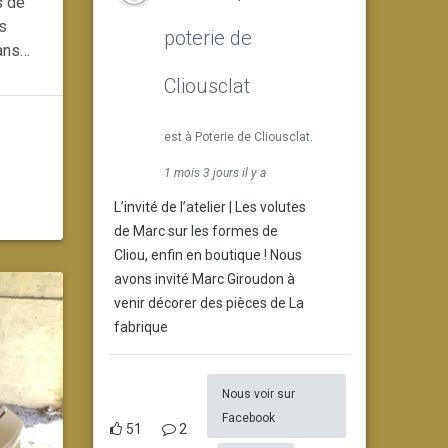
s de
es
poterie de
 ans…
Cliousclat
est à Poterie de Cliousclat.
1 mois 3 jours il y a
L’invité de l’atelier | Les volutes
de Marc sur les formes de
Cliou, enfin en boutique ! Nous
avons invité Marc Giroudon à
venir décorer des pièces de La
fabrique
Nous voir sur
Facebook
51
2