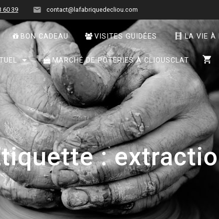
3 60 39
contact@lafabriquedecliou.com
BON CADEAU
VISITES GUIDÉES
LA VIE À
TUEL
MARCHÉ DE POTERIES À CLIOUSCLAT
tiquette :
extracti