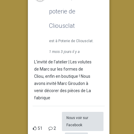
poterie de
Cliousclat
est à Poterie de Cliousclat.
1 mois 3 jours il y a
L’invité de l’atelier | Les volutes
de Marc sur les formes de
Cliou, enfin en boutique ! Nous
avons invité Marc Giroudon à
venir décorer des pièces de La
fabrique
Nous voir sur
Facebook
51
2