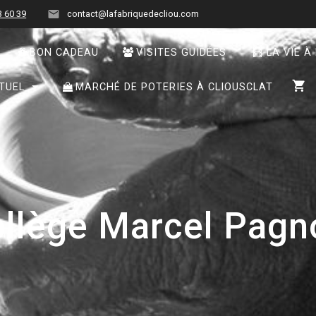
3 60 39
contact@lafabriquedecliou.com
BON CADEAU
VISITES GUIDÉES
LA VIE À
TUEL
MARCHÉ DE POTERIES À CLIOUSCLAT
ollège Marcel Pagn