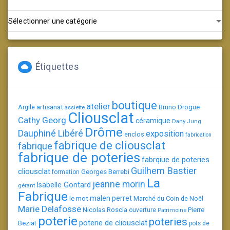
Catégories
Étiquettes
boutique
atelier
artisanat
Argile
Bruno Drogue
assiette
Cliousclat
Cathy Georg
céramique
Dany Jung
Drôme
Dauphiné Libéré
exposition
enclos
fabrication
fabrique de cliousclat
fabrique
fabrique de poteries
fabrqiue de poteries
Guilhem Bastier
cliousclat
Georges Berrebi
formation
La
jeanne morin
Isabelle Gontard
gérant
Fabrique
le mot
malen perret
Marché du Coin de Noël
Marie Delafosse
Nicolas Roscia
Pierre
ouverture
Patrimoine
poterie
poteries
poterie de cliousclat
Beziat
pots de