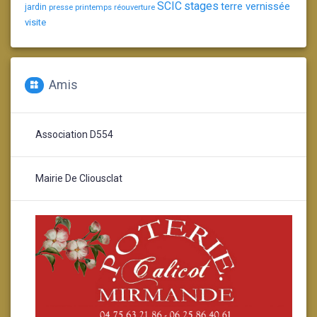
SCIC
stages
terre vernissée
jardin
presse
printemps
réouverture
visite
Amis
Association D554
Mairie De Cliousclat