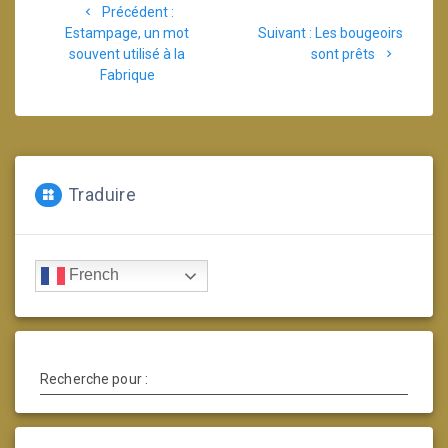
Article
Précédent :
de
précédent
Article
Estampage, un mot
Suivant :
Les bougeoirs
:
suivant
souvent utilisé à la
sont prêts
l’article
:
Fabrique
Traduire
French
Recherche pour :