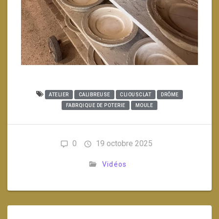
ATELIER
CALIBREUSE
CLIOUSCLAT
DRÔME
FABRQIQUE DE POTERIE
MOULE
0
19 octobre 2025
Vidéos
Navigation