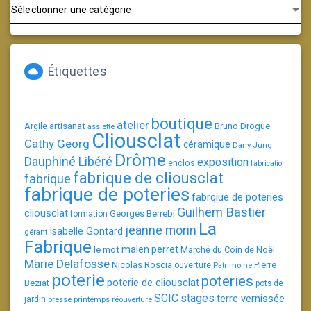
Catégories
Étiquettes
boutique
atelier
artisanat
Argile
Bruno Drogue
assiette
Cliousclat
Cathy Georg
céramique
Dany Jung
Drôme
Dauphiné Libéré
exposition
enclos
fabrication
fabrique de cliousclat
fabrique
fabrique de poteries
fabrqiue de poteries
Guilhem Bastier
cliousclat
Georges Berrebi
formation
La
jeanne morin
Isabelle Gontard
gérant
Fabrique
le mot
malen perret
Marché du Coin de Noël
Marie Delafosse
Nicolas Roscia
Pierre
ouverture
Patrimoine
poterie
poteries
poterie de cliousclat
Beziat
pots de
SCIC
stages
terre vernissée
jardin
presse
printemps
réouverture