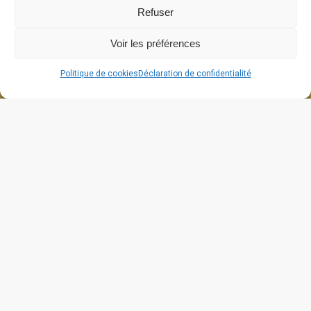
Refuser
Voir les préférences
Politique de cookies
Déclaration de confidentialité
664 grande rue
26270 Cliousclat
contact@lafabriquedecliou.com