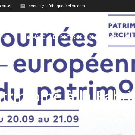
3 60 39
contact@lafabriquedecliou.com
BON CADEAU
VISITES GUIDÉES
LA VIE À
TUEL
MARCHÉ DE POTERIES À CLIOUSCLAT
trimoine à la Fabri