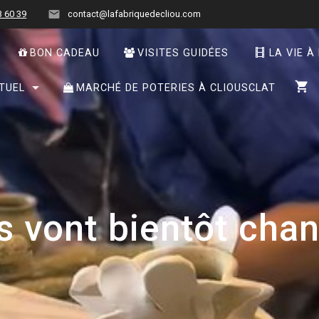
3 60 39
contact@lafabriquedecliou.com
BON CADEAU
VISITES GUIDÉES
LA VIE À
TUEL
MARCHÉ DE POTERIES À CLIOUSCLAT
s vont bientôt cha