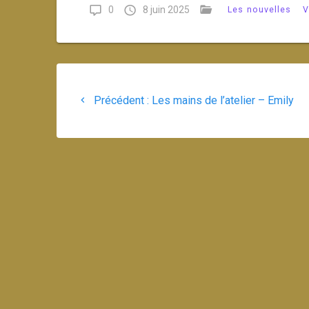
0
8 juin 2025
Les nouvelles
V
Navigation
Article
de
Précédent :
Les mains de l’atelier – Emily
précédent
:
l’article