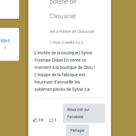
poterie de
Cliousclat
est à Poterie de Cliousclat.
andes
1 mois 3 weeks il y a
s
L’invitée de la boutique | Sylvie
Fresnais-Didier En vente ce
moment à la boutique de Cliou !
L’équipe de la fabrique est
heureuse d’accueillir les
sublimes pièces de Sylvie. La
Nous voir sur
Facebook
19
1
Partager