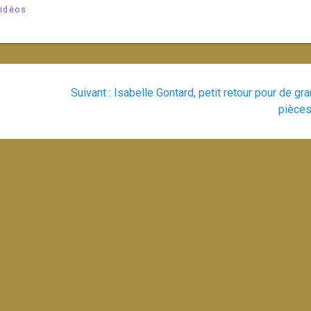
idéos
Article
Suivant :
Isabelle Gontard, petit retour pour de gr
suivant
pièce
: