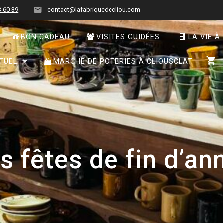
3 60 39
contact@lafabriquedecliou.com
BON CADEAU
VISITES GUIDÉES
LA VIE À
TUEL
MARCHÉ DE POTERIES À CLIOUSCLAT
 fêtes de fin d’a