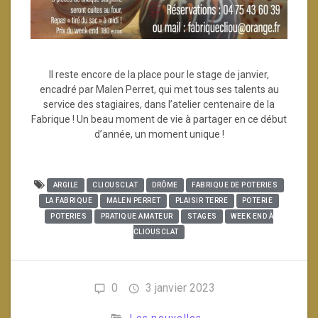
Il reste encore de la place pour le stage de janvier,
encadré par Malen Perret, qui met tous ses talents au
service des stagiaires, dans l’atelier centenaire de la
Fabrique ! Un beau moment de vie à partager en ce début
d’année, un moment unique !
ARGILE
CLIOUSCLAT
DRÔME
FABRIQUE DE POTERIES
LA FABRIQUE
MALEN PERRET
PLAISIR TERRE
POTERIE
POTERIES
PRATIQUE AMATEUR
STAGES
WEEK END À
CLIOUSCLAT
0
3 janvier 2023
Les nouvelles