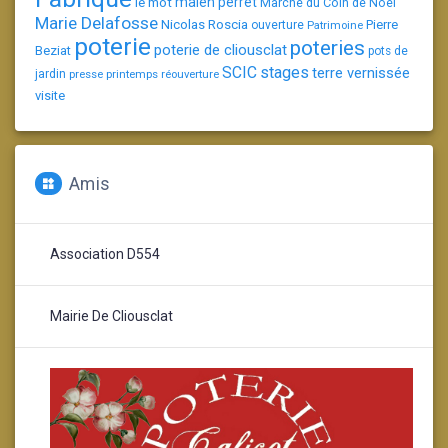
le mot
malen perret
Marché du Coin de Noël
Marie Delafosse
Nicolas Roscia
Pierre
ouverture
Patrimoine
poterie
poteries
poterie de cliousclat
Beziat
pots de
SCIC
stages
terre vernissée
jardin
presse
printemps
réouverture
visite
Amis
Association D554
Mairie De Cliousclat