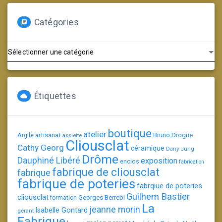
Catégories
Catégories
Étiquettes
boutique
atelier
artisanat
Argile
Bruno Drogue
assiette
Cliousclat
Cathy Georg
céramique
Dany Jung
Drôme
Dauphiné Libéré
exposition
enclos
fabrication
fabrique de cliousclat
fabrique
fabrique de poteries
fabrqiue de poteries
Guilhem Bastier
cliousclat
Georges Berrebi
formation
La
jeanne morin
Isabelle Gontard
gérant
Fabrique