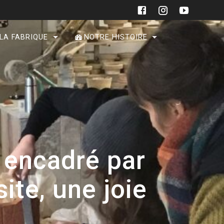
 LA FABRIQUE
NOTRE HISTOIRE
 encadré par
ite, une joie