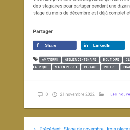
des stagiaires pour partager pendant une dizain
stage du mois de décembre est déjà complet et 
Partager
Share
LinkedIn
AMATEURS
ATELIER CENTENAIRE
BOUTIQUE
CL
FABRIQUE
MALEN PERRET
PARTAGE
POTERIE
PRA
0
21 novembre 2022
Les nouve
Navigation
Article
Précédent :
Stage de novembre : trois place