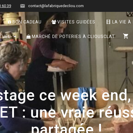
3 60 39
contact@lafabriquedecliou.com
BON CADEAU
VISITES GUIDÉES
LA VIE À
TUEL
MARCHÉ DE POTERIES À CLIOUSCLAT
stage ce week end,
 : une vraie réuss
partagée !