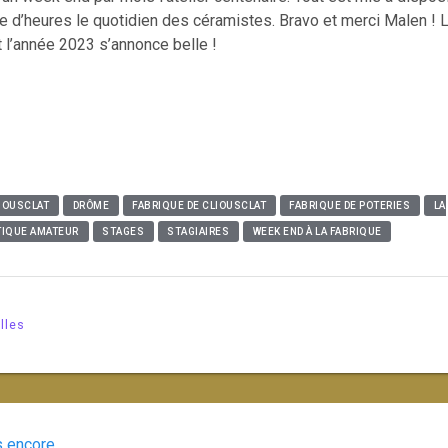
e d’heures le quotidien des céramistes. Bravo et merci Malen ! 
l’année 2023 s’annonce belle !
IOUSCLAT
DRÔME
FABRIQUE DE CLIOUSCLAT
FABRIQUE DE POTERIES
LA
TIQUE AMATEUR
STAGES
STAGIAIRES
WEEK END À LA FABRIQUE
lles
s encore