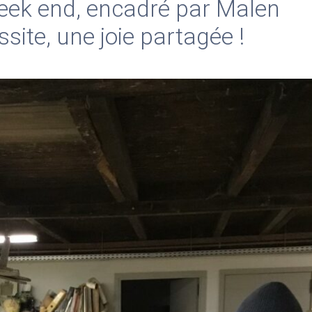
eek end, encadré par Malen
site, une joie partagée !