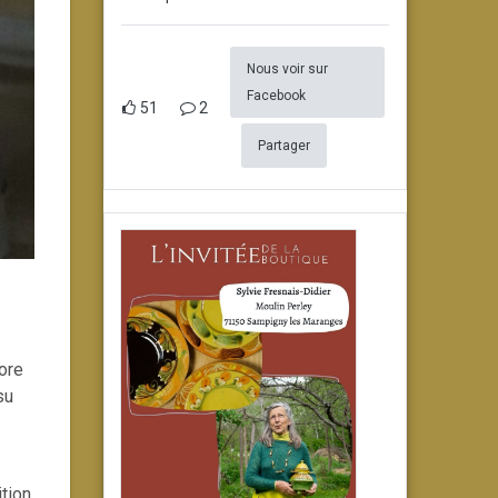
Nous voir sur
Facebook
51
2
Partager
core
su
ition