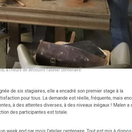
 à l’heure de découvrir l’atelier centenaire.
e de six stagiaires, elle a encadré son premier stage à la
atisfaction pour tous. La demande est réelle, fréquente, mais en
entes, à des attentes diverses, à des niveaux inégaux ! Malen a 
tion des participantes est totale.
 un week end par mois l’atelier centenaire. Tout est mis à dispos