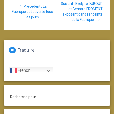
Article
Suivant :
Evelyne DUBOUR
de
Article
Précédent :
La
suivant
et Bernard FROMENT
précédent
Fabrique est ouverte tous
:
exposent dans l’enceinte
l’article
:
les jours
de la Fabrique !
Traduire
French
Recherche pour :