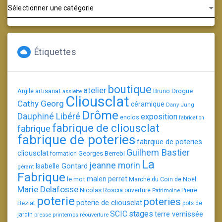
Catégories
Étiquettes
boutique
atelier
artisanat
Argile
Bruno Drogue
assiette
Cliousclat
Cathy Georg
céramique
Dany Jung
Drôme
Dauphiné Libéré
exposition
enclos
fabrication
fabrique de cliousclat
fabrique
fabrique de poteries
fabrqiue de poteries
Guilhem Bastier
cliousclat
Georges Berrebi
formation
La
jeanne morin
Isabelle Gontard
gérant
Fabrique
le mot
malen perret
Marché du Coin de Noël
Marie Delafosse
Nicolas Roscia
Pierre
ouverture
Patrimoine
poterie
poteries
poterie de cliousclat
Beziat
pots de
SCIC
stages
terre vernissée
jardin
presse
printemps
réouverture