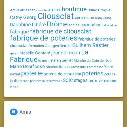
boutique
atelier
artisanat
Argile
Bruno Drogue
assiette
Cliousclat
Cathy Georg
céramique
Dany Jung
Drôme
Dauphiné Libéré
exposition
enclos
fabrication
fabrique de cliousclat
fabrique
fabrique de poteries
fabrqiue de poteries
Guilhem Bastier
cliousclat
Georges Berrebi
formation
La
jeanne morin
Isabelle Gontard
gérant
Fabrique
le mot
malen perret
Marché du Coin de Noël
Marie Delafosse
Nicolas Roscia
Pierre
ouverture
Patrimoine
poterie
poteries
poterie de cliousclat
Beziat
pots de
SCIC
stages
terre vernissée
jardin
presse
printemps
réouverture
visite
Amis