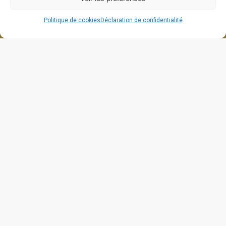
Politique de cookies
Déclaration de confidentialité
664 grande rue
26270 Cliousclat
contact@lafabriquedecliou.com
Mentions légales
Politique de cookies (UE)