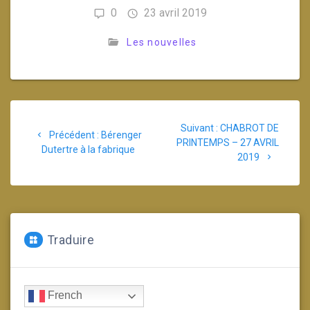
0
23 avril 2019
Les nouvelles
Navigation
Article
Suivant :
CHABROT DE
de
Article
Précédent :
Bérenger
suivant
PRINTEMPS – 27 AVRIL
précédent
Dutertre à la fabrique
:
2019
l’article
:
Traduire
French