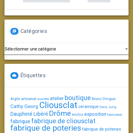
Catégories
Catégories
Étiquettes
boutique
atelier
artisanat
Argile
Bruno Drogue
assiette
Cliousclat
Cathy Georg
céramique
Dany Jung
Drôme
Dauphiné Libéré
exposition
enclos
fabrication
fabrique de cliousclat
fabrique
fabrique de poteries
fabrqiue de poteries