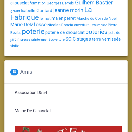
Guilhem Bastier
cliousclat
Georges Berrebi
formation
La
jeanne morin
Isabelle Gontard
gérant
Fabrique
le mot
malen perret
Marché du Coin de Noël
Marie Delafosse
Nicolas Roscia
Pierre
ouverture
Patrimoine
poterie
poteries
poterie de cliousclat
Beziat
pots de
SCIC
stages
terre vernissée
jardin
presse
printemps
réouverture
visite
Amis
Association D554
Mairie De Cliousclat