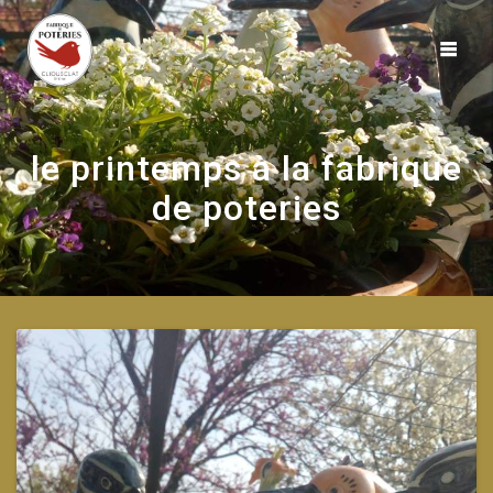
Skip
to
content
le printemps à la fabrique
de poteries