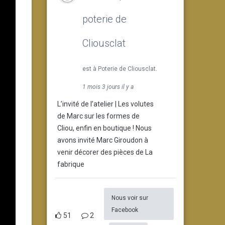
poterie de
Cliousclat
est à Poterie de Cliousclat.
1 mois 3 jours il y a
L’invité de l’atelier | Les volutes
de Marc sur les formes de
Cliou, enfin en boutique ! Nous
avons invité Marc Giroudon à
venir décorer des pièces de La
fabrique
Nous voir sur
Facebook
51
2