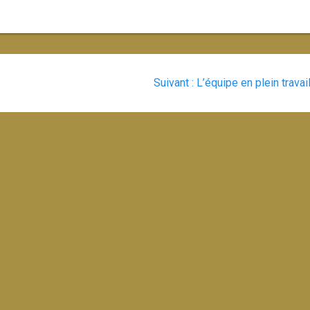
Article
Suivant :
L’équipe en plein travai
suivant
: