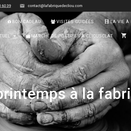
3 60 39
contact@lafabriquedecliou.com
BON CADEAU
VISITES GUIDÉES
LA VIE À
TUEL
MARCHÉ DE POTERIES À CLIOUSCLAT
printemps à la fabr