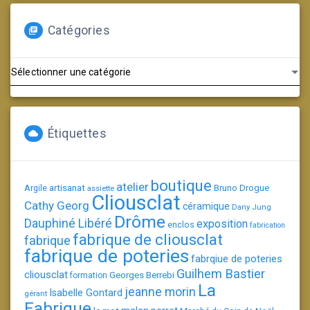
Catégories
Catégories
Étiquettes
boutique
atelier
artisanat
Argile
Bruno Drogue
assiette
Cliousclat
Cathy Georg
céramique
Dany Jung
Drôme
Dauphiné Libéré
exposition
enclos
fabrication
fabrique de cliousclat
fabrique
fabrique de poteries
fabrqiue de poteries
Guilhem Bastier
cliousclat
Georges Berrebi
formation
La
jeanne morin
Isabelle Gontard
gérant
Fabrique