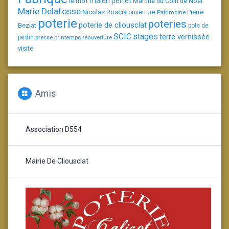
le mot
malen perret
Marché du Coin de Noël
Marie Delafosse
Nicolas Roscia
Pierre
ouverture
Patrimoine
poterie
poteries
poterie de cliousclat
Beziat
pots de
SCIC
stages
terre vernissée
jardin
presse
printemps
réouverture
visite
Amis
Association D554
Mairie De Cliousclat