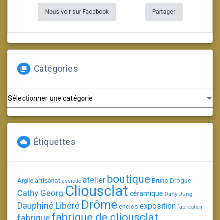
Nous voir sur Facebook
Partager
Catégories
Catégories
Étiquettes
boutique
atelier
artisanat
Argile
Bruno Drogue
assiette
Cliousclat
Cathy Georg
céramique
Dany Jung
Drôme
Dauphiné Libéré
exposition
enclos
fabrication
fabrique de cliousclat
fabrique