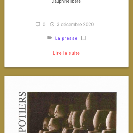
Dauphiné libéré.
0
3 décembre 2020
[…]
La presse
Lire la suite