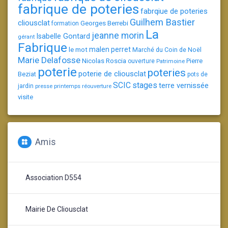
fabrique de poteries
fabrqiue de poteries
Guilhem Bastier
cliousclat
Georges Berrebi
formation
La
jeanne morin
Isabelle Gontard
gérant
Fabrique
le mot
malen perret
Marché du Coin de Noël
Marie Delafosse
Nicolas Roscia
Pierre
ouverture
Patrimoine
poterie
poteries
poterie de cliousclat
Beziat
pots de
SCIC
stages
terre vernissée
jardin
presse
printemps
réouverture
visite
Amis
Association D554
Mairie De Cliousclat