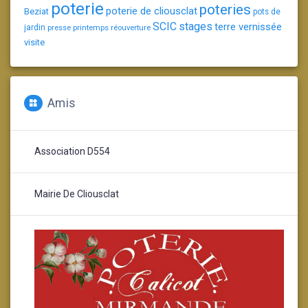
poterie
poteries
poterie de cliousclat
Beziat
pots de
SCIC
stages
terre vernissée
jardin
presse
printemps
réouverture
visite
Amis
Association D554
Mairie De Cliousclat