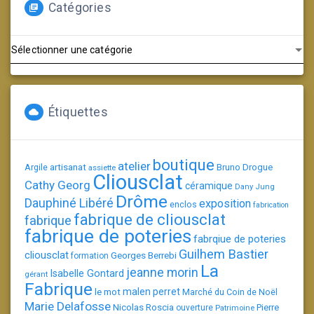
Catégories
Catégories
Étiquettes
boutique
atelier
artisanat
Argile
Bruno Drogue
assiette
Cliousclat
Cathy Georg
céramique
Dany Jung
Drôme
Dauphiné Libéré
exposition
enclos
fabrication
fabrique de cliousclat
fabrique
fabrique de poteries
fabrqiue de poteries
Guilhem Bastier
cliousclat
Georges Berrebi
formation
La
jeanne morin
Isabelle Gontard
gérant
Fabrique
le mot
malen perret
Marché du Coin de Noël
Marie Delafosse
Nicolas Roscia
Pierre
ouverture
Patrimoine