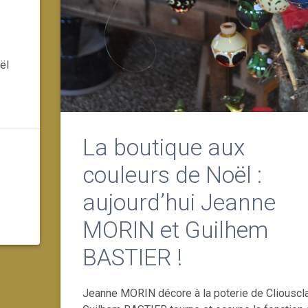
ël
La boutique aux
couleurs de Noël :
aujourd’hui Jeanne
MORIN et Guilhem
BASTIER !
Jeanne MORIN décore à la poterie de Cliouscla