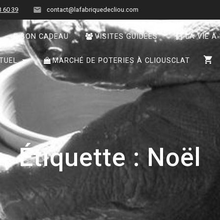
3 60 39
contact@lafabriquedecliou.com
BON CADEAU
VISITES GUIDÉES
LA VIE À
TUEL
MARCHÉ DE POTERIES À CLIOUSCLAT
Étiquette :
Noël