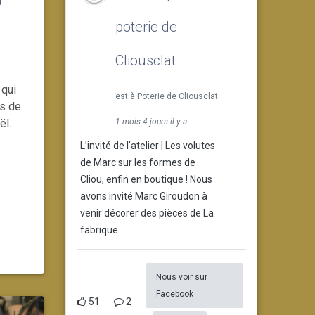
poterie de
Cliousclat
 qui
est à Poterie de Cliousclat.
es de
1 mois 4 jours il y a
ël.
L’invité de l’atelier | Les volutes
de Marc sur les formes de
Cliou, enfin en boutique ! Nous
avons invité Marc Giroudon à
venir décorer des pièces de La
fabrique
Nous voir sur
Facebook
51
2