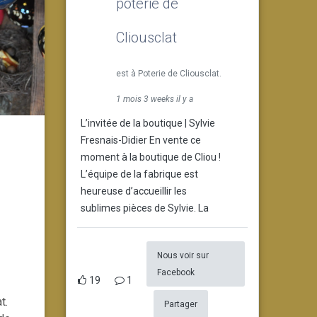
poterie de
Cliousclat
est à Poterie de Cliousclat.
1 mois 3 weeks il y a
L’invitée de la boutique | Sylvie
Fresnais-Didier En vente ce
moment à la boutique de Cliou !
L’équipe de la fabrique est
heureuse d’accueillir les
sublimes pièces de Sylvie. La
Nous voir sur
Facebook
19
1
t.
Partager