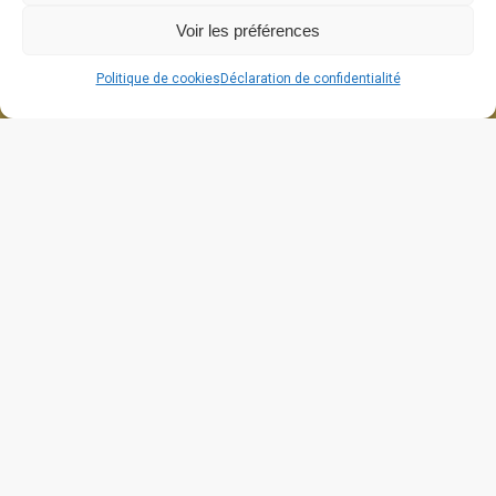
Voir les préférences
Politique de cookies
Déclaration de confidentialité
664 grande rue
26270 Cliousclat
contact@lafabriquedecliou.com
Mentions légales