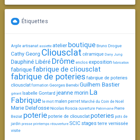
Étiquettes
boutique
atelier
artisanat
Argile
Bruno Drogue
assiette
Cliousclat
Cathy Georg
céramique
Dany Jung
Drôme
Dauphiné Libéré
exposition
enclos
fabrication
fabrique de cliousclat
fabrique
fabrique de poteries
fabrqiue de poteries
Guilhem Bastier
cliousclat
Georges Berrebi
formation
La
jeanne morin
Isabelle Gontard
gérant
Fabrique
le mot
malen perret
Marché du Coin de Noël
Marie Delafosse
Nicolas Roscia
Pierre
ouverture
Patrimoine
poterie
poteries
poterie de cliousclat
Beziat
pots de
SCIC
stages
terre vernissée
jardin
presse
printemps
réouverture
visite