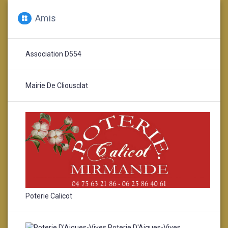
Amis
Association D554
Mairie De Cliousclat
Poterie Calicot
Poterie D'Aigues-Vives