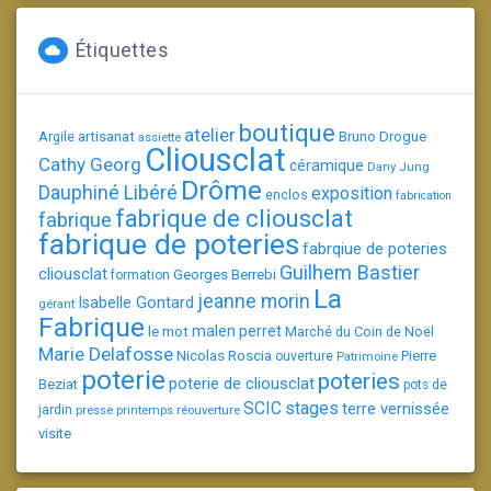
Étiquettes
boutique
atelier
artisanat
Argile
Bruno Drogue
assiette
Cliousclat
Cathy Georg
céramique
Dany Jung
Drôme
Dauphiné Libéré
exposition
enclos
fabrication
fabrique de cliousclat
fabrique
fabrique de poteries
fabrqiue de poteries
Guilhem Bastier
cliousclat
Georges Berrebi
formation
La
jeanne morin
Isabelle Gontard
gérant
Fabrique
le mot
malen perret
Marché du Coin de Noël
Marie Delafosse
Nicolas Roscia
Pierre
ouverture
Patrimoine
poterie
poteries
poterie de cliousclat
Beziat
pots de
SCIC
stages
terre vernissée
jardin
presse
printemps
réouverture
visite