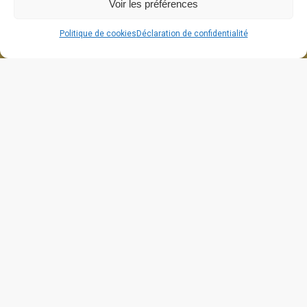
Voir les préférences
Politique de cookies
Déclaration de confidentialité
664 grande rue
26270 Cliousclat
contact@lafabriquedecliou.com
Mentions légales
Politique de cookies (UE)