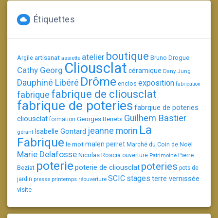
Étiquettes
boutique
atelier
artisanat
Argile
Bruno Drogue
assiette
Cliousclat
Cathy Georg
céramique
Dany Jung
Drôme
Dauphiné Libéré
exposition
enclos
fabrication
fabrique de cliousclat
fabrique
fabrique de poteries
fabrqiue de poteries
Guilhem Bastier
cliousclat
Georges Berrebi
formation
La
jeanne morin
Isabelle Gontard
gérant
Fabrique
le mot
malen perret
Marché du Coin de Noël
Marie Delafosse
Nicolas Roscia
Pierre
ouverture
Patrimoine
poterie
poteries
poterie de cliousclat
Beziat
pots de
SCIC
stages
terre vernissée
jardin
presse
printemps
réouverture
visite