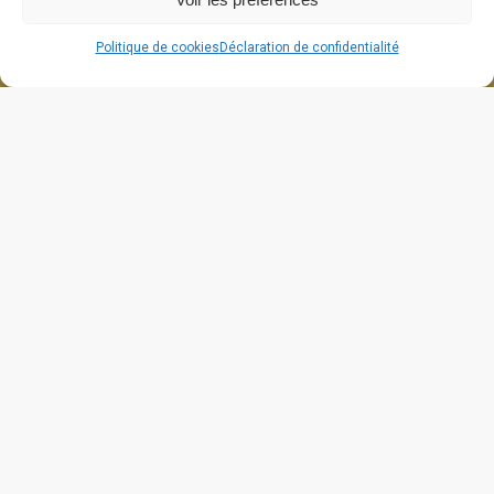
Politique de cookies
Déclaration de confidentialité
664 grande rue
26270 Cliousclat
contact@lafabriquedecliou.com
Mentions légales
Politique de cookies (UE)