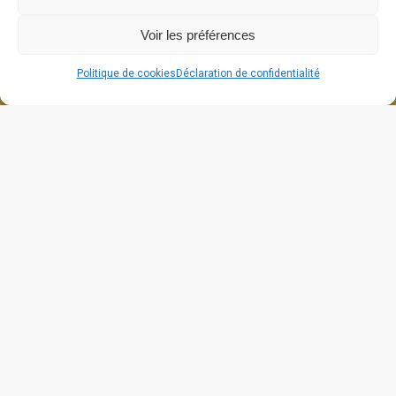
Voir les préférences
Politique de cookies
Déclaration de confidentialité
664 grande rue
26270 Cliousclat
contact@lafabriquedecliou.com
Mentions légales