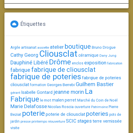
Étiquettes
boutique
atelier
artisanat
Argile
Bruno Drogue
assiette
Cliousclat
Cathy Georg
céramique
Dany Jung
Drôme
Dauphiné Libéré
exposition
enclos
fabrication
fabrique de cliousclat
fabrique
fabrique de poteries
fabrqiue de poteries
Guilhem Bastier
cliousclat
Georges Berrebi
formation
La
jeanne morin
Isabelle Gontard
gérant
Fabrique
le mot
malen perret
Marché du Coin de Noël
Marie Delafosse
Nicolas Roscia
Pierre
ouverture
Patrimoine
poterie
poteries
poterie de cliousclat
Beziat
pots de
SCIC
stages
terre vernissée
jardin
presse
printemps
réouverture
visite