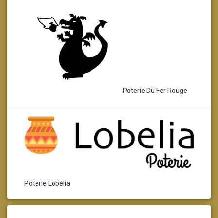
Poterie Du Fer Rouge
Poterie Lobélia