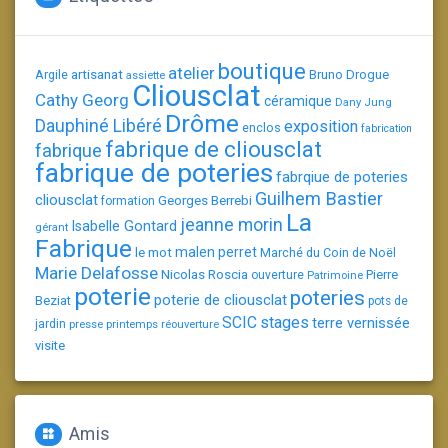
boutique
atelier
artisanat
Argile
Bruno Drogue
assiette
Cliousclat
Cathy Georg
céramique
Dany Jung
Drôme
Dauphiné Libéré
exposition
enclos
fabrication
fabrique de cliousclat
fabrique
fabrique de poteries
fabrqiue de poteries
Guilhem Bastier
cliousclat
Georges Berrebi
formation
La
jeanne morin
Isabelle Gontard
gérant
Fabrique
le mot
malen perret
Marché du Coin de Noël
Marie Delafosse
Nicolas Roscia
Pierre
ouverture
Patrimoine
poterie
poteries
poterie de cliousclat
Beziat
pots de
SCIC
stages
terre vernissée
jardin
presse
printemps
réouverture
visite
Amis