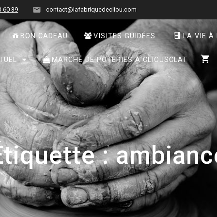
3 60 39
contact@lafabriquedecliou.com
BON CADEAU
VISITES GUIDÉES
LA VIE À
TUEL
MARCHÉ DE POTERIES À CLIOUSCLAT
Étiquette :
ambianc