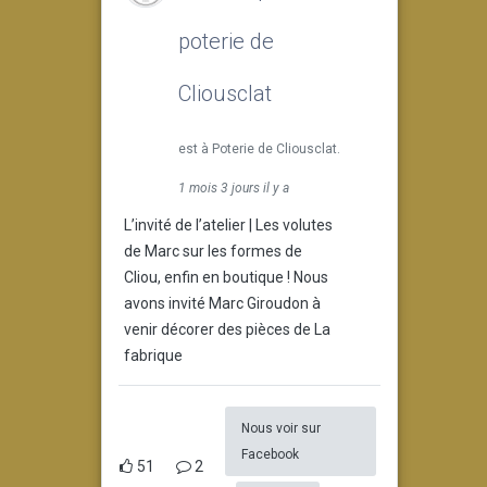
poterie de
Cliousclat
est à Poterie de Cliousclat.
1 mois 3 jours il y a
L’invité de l’atelier | Les volutes
de Marc sur les formes de
Cliou, enfin en boutique ! Nous
avons invité Marc Giroudon à
venir décorer des pièces de La
fabrique
Nous voir sur
Facebook
51
2