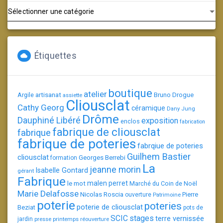
Catégories
Étiquettes
boutique
atelier
artisanat
Argile
Bruno Drogue
assiette
Cliousclat
Cathy Georg
céramique
Dany Jung
Drôme
Dauphiné Libéré
exposition
enclos
fabrication
fabrique de cliousclat
fabrique
fabrique de poteries
fabrqiue de poteries
Guilhem Bastier
cliousclat
Georges Berrebi
formation
La
jeanne morin
Isabelle Gontard
gérant
Fabrique
le mot
malen perret
Marché du Coin de Noël
Marie Delafosse
Nicolas Roscia
Pierre
ouverture
Patrimoine
poterie
poteries
poterie de cliousclat
Beziat
pots de
SCIC
stages
terre vernissée
jardin
presse
printemps
réouverture