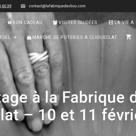
3 60 39
contact@lafabriquedecliou.com
BON CADEAU
VISITES GUIDÉES
LA VIE À
TUEL
MARCHÉ DE POTERIES À CLIOUSCLAT
age à la Fabrique 
lat – 10 et 11 févr